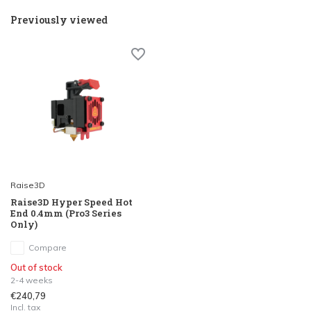
Previously viewed
Raise3D
Raise3D Hyper Speed Hot
End 0.4mm (Pro3 Series
Only)
Compare
Out of stock
2-4 weeks
€240,79
Incl. tax