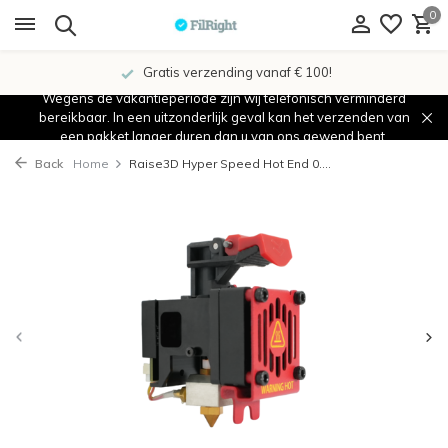
0
Gratis verzending vanaf € 100!
Wegens de vakantieperiode zijn wij telefonisch verminderd
bereikbaar. In een uitzonderlijk geval kan het verzenden van
een pakket langer duren dan u van ons gewend bent.
Back
Home
Raise3D Hyper Speed Hot End 0....