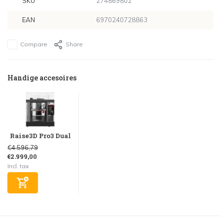
SKU
274869802
EAN
6970240728863
Compare
Share
Handige accesoires
Raise3D Pro3 Dual
€4.596,79
€2.999,00
Incl. tax