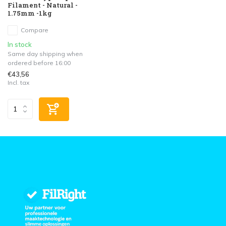
Filament - Natural -
1.75mm -1kg
Compare
In stock
Same day shipping when
ordered before 16:00
€43,56
Incl. tax