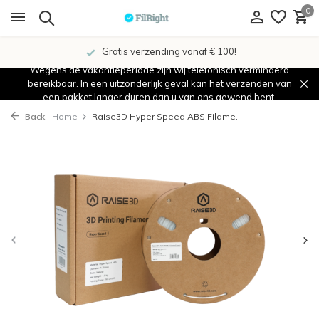
0
Gratis verzending vanaf € 100!
Wegens de vakantieperiode zijn wij telefonisch verminderd
bereikbaar. In een uitzonderlijk geval kan het verzenden van
een pakket langer duren dan u van ons gewend bent.
Back
Home
Raise3D Hyper Speed ABS Filame...