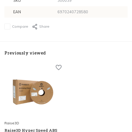
SKU
300039
EAN
6970240728580
Compare
Share
Previously viewed
Raise3D
Raise3D Hyper Speed ABS