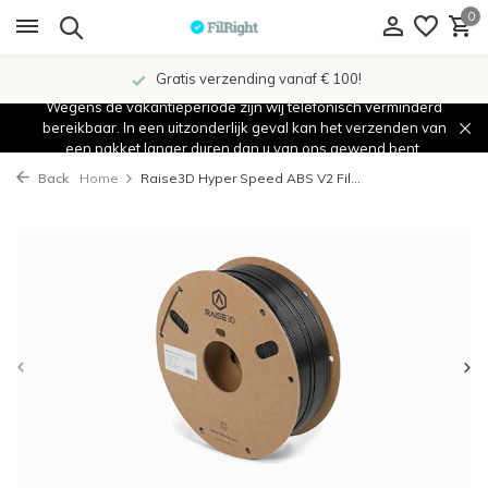
0
Gratis verzending vanaf € 100!
Wegens de vakantieperiode zijn wij telefonisch verminderd
bereikbaar. In een uitzonderlijk geval kan het verzenden van
een pakket langer duren dan u van ons gewend bent.
Back
Home
Raise3D Hyper Speed ABS V2 Fil...