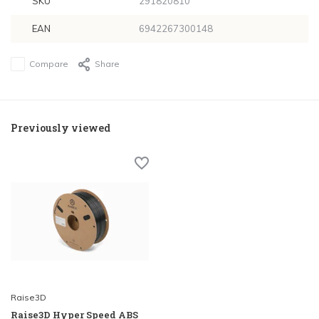
SKU
291820810
EAN
6942267300148
Compare
Share
Previously viewed
Raise3D
Raise3D Hyper Speed ABS