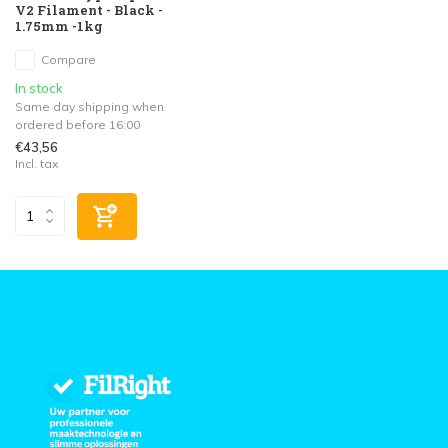
V2 Filament - Black -
1.75mm -1kg
Compare
In stock
Same day shipping when
ordered before 16:00
€43,56
Incl. tax