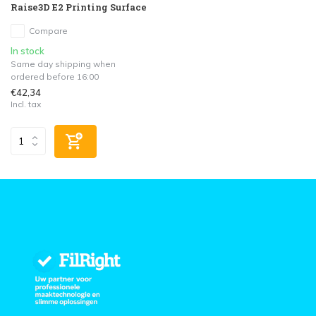
Raise3D E2 Printing Surface
Compare
In stock
Same day shipping when
ordered before 16:00
€42,34
Incl. tax