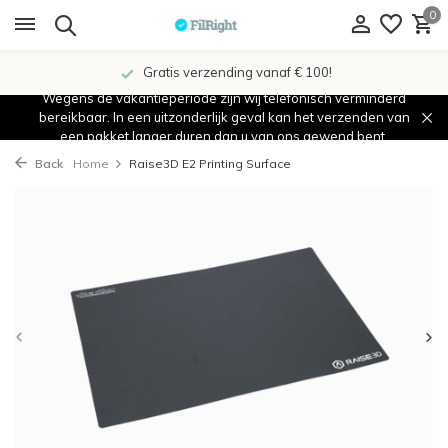
0
Showroom in IJsselstein!
Wegens de vakantieperiode zijn wij telefonisch verminderd
bereikbaar. In een uitzonderlijk geval kan het verzenden van
een pakket langer duren dan u van ons gewend bent.
Back
Home
Raise3D E2 Printing Surface