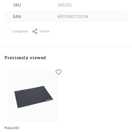
SKU
300202
EAN
6970240723134
Compare
Share
Previously viewed
Raise3D