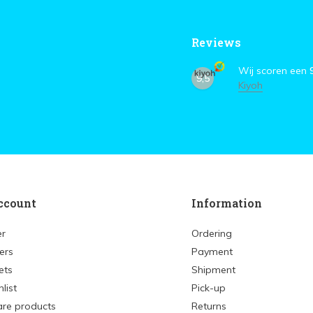
Reviews
Wij scoren een
9,5
Kiyoh
ccount
Information
er
Ordering
ers
Payment
ets
Shipment
list
Pick-up
re products
Returns