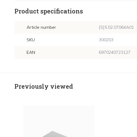
Product specifications
Article number
[S]5.02.07064A01
SKU
300203
EAN
6970240723127
Previously viewed