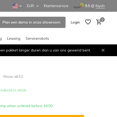
EUR
Klantenservice
9,5
@
Kiyoh
0
Plan een demo in onze showroom
Login
ng
Leasing
Servicerobots
n een pakket langer duren dan u van ons gewend bent.
Create an account
Create an account
Show all E2
roducts in stock
ing when ordered before 16:00