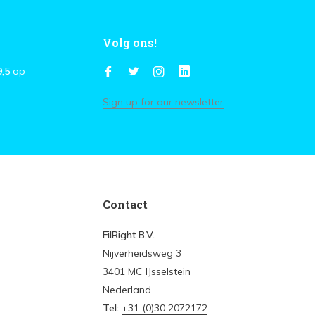
Volg ons!
9,5
op
Sign up for our newsletter
Contact
FilRight B.V.
Nijverheidsweg 3
3401 MC IJsselstein
Nederland
Tel:
+31 (0)30 2072172