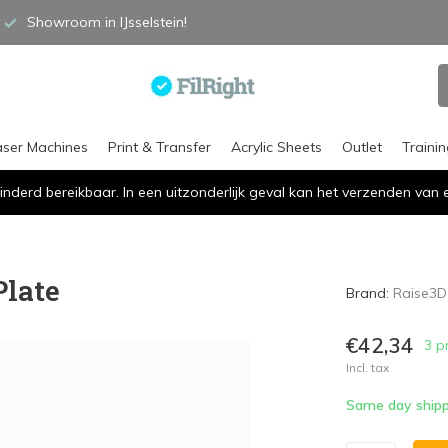
Showroom in IJsselstein!
aser Machines
Print & Transfer
Acrylic Sheets
Outlet
Traini
inderd bereikbaar. In een uitzonderlijk geval kan het verzenden va
Plate
Brand:
Raise3D
€42,34
3 p
Incl. tax
Same day shipp