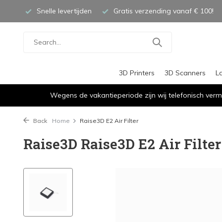
Snelle levertijden
Gratis verzending vanaf € 100!
3D Printers
3D Scanners
L
Wegens de vakantieperiode zijn wij telefonisch verm
Back
Home
Raise3D E2 Air Filter
Raise3D Raise3D E2 Air Filter