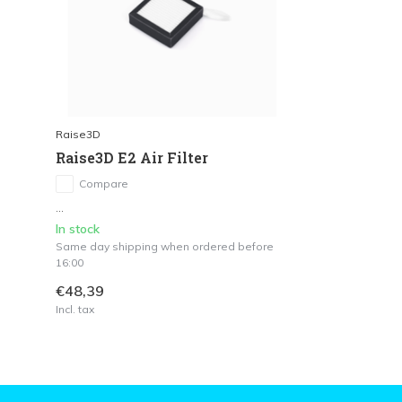
Raise3D
Raise3D E2 Air Filter
Compare
...
In stock
Same day shipping when ordered before
16:00
€48,39
Incl. tax