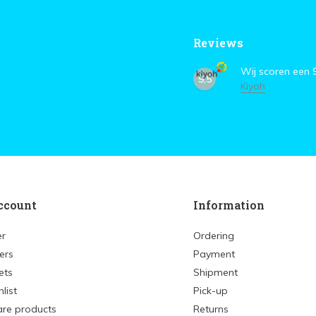
Reviews
Wij scoren een
9,5
Kiyoh
ccount
Information
er
Ordering
ers
Payment
ets
Shipment
list
Pick-up
re products
Returns