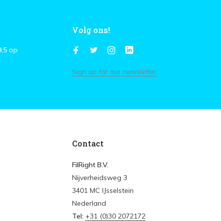
Volg ons!
9,5
op
Sign up for our newsletter
Contact
FilRight B.V.
Nijverheidsweg 3
3401 MC IJsselstein
Nederland
Tel:
+31 (0)30 2072172