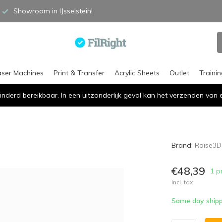
Showroom in IJsselstein!
aser Machines
Print & Transfer
Acrylic Sheets
Outlet
Traini
inderd bereikbaar. In een uitzonderlijk geval kan het verzenden va
Brand:
Raise3D
€48,39
1 p
Incl. tax
Same day shipp