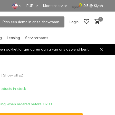
EUR
Klantenservice
9,5
@
Kiyoh
0
Plan een demo in onze showroom
Login
ng
Leasing
Servicerobots
n een pakket langer duren dan u van ons gewend bent.
Create an account
Create an account
Show all E2
roducts in stock
ing when ordered before 16:00