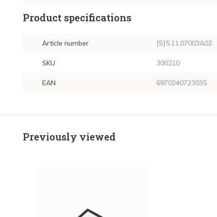
Product specifications
Article number
[S]5.11.07003A02
SKU
300210
EAN
6970240723035
Previously viewed