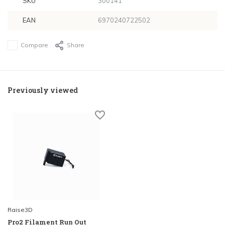
SKU
300141
EAN
6970240722502
Compare
Share
Previously viewed
Raise3D
Pro2 Filament Run Out