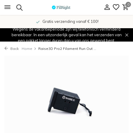
0
Gratis verzending vanaf € 100!
Wegens de vakantieperiode zijn wij telefonisch verminderd
bereikbaar. In een uitzonderlijk geval kan het verzenden van
een pakket langer duren dan u van ons gewend bent.
Back
Home
Raise3D Pro2 Filament Run Out ...