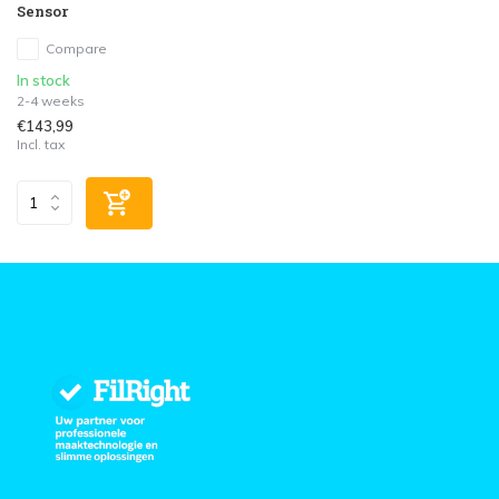
Sensor
Compare
In stock
2-4 weeks
€143,99
Incl. tax