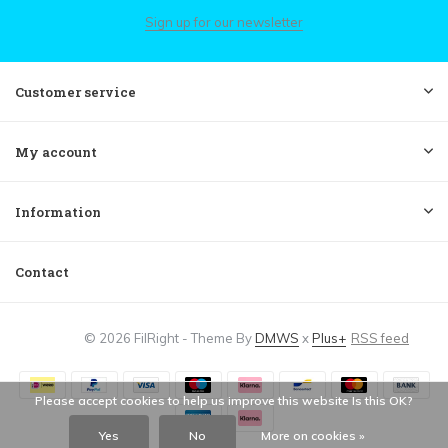
Sign up for our newsletter
Customer service
My account
Information
Contact
© 2026 FilRight - Theme By
DMWS
x
Plus+
RSS feed
Please accept cookies to help us improve this website Is this OK?
Yes
No
More on cookies »