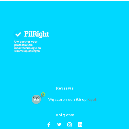
Reviews
9,5
Wij scoren een
9,5
op
Kiyoh
Volg ons!