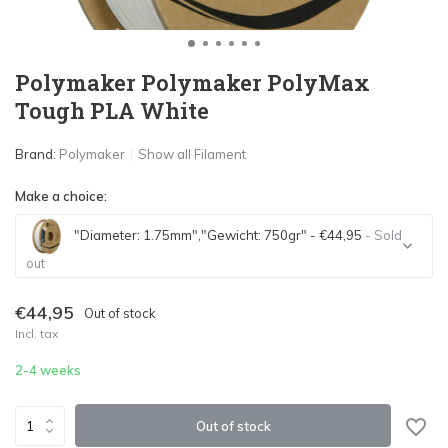
Polymaker Polymaker PolyMax
Tough PLA White
Brand:
Polymaker
Show all Filament
Make a choice:
"Diameter: 1.75mm","Gewicht: 750gr" - €44,95
- Sold
out
Sold out
€44,95
Out of stock
Incl. tax
Sold out
2-4 weeks
Out of stock