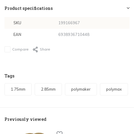
Product specifications
SKU
199166967
EAN
6938936710448
Compare
Share
Tags
1.75mm
2.85mm
polymaker
polymax
Previously viewed