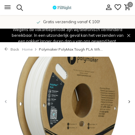
0
Gratis verzending vanaf € 100!
Wegens de vakantieperiode zijn wij telefonisch verminderd
bereikbaar. In een uitzonderlijk geval kan het verzenden van
een pakket langer duren dan u van ons gewend bent.
Back
Home
Polymaker PolyMax Tough PLA Wh...