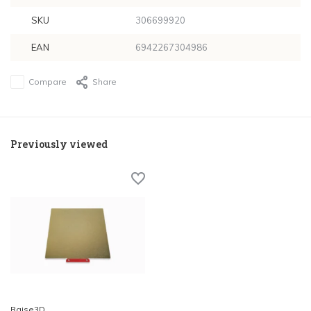
SKU
306699920
EAN
6942267304986
Compare
Share
Previously viewed
Raise3D