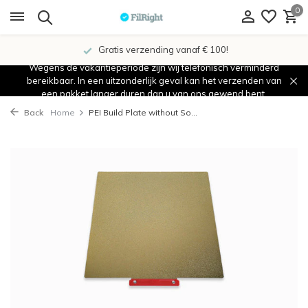
0
Gratis verzending vanaf € 100!
Wegens de vakantieperiode zijn wij telefonisch verminderd
bereikbaar. In een uitzonderlijk geval kan het verzenden van
een pakket langer duren dan u van ons gewend bent.
Back
Home
PEI Build Plate without So...