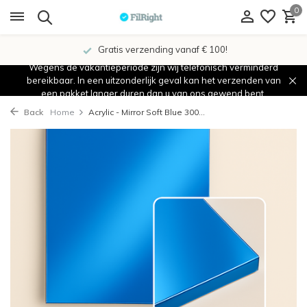
0
Gratis verzending vanaf € 100!
Wegens de vakantieperiode zijn wij telefonisch verminderd
bereikbaar. In een uitzonderlijk geval kan het verzenden van
een pakket langer duren dan u van ons gewend bent.
Back
Home
Acrylic - Mirror Soft Blue 300...