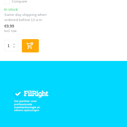
Compare
In stock
Same day shipping when
ordered before 12 a.m.
€9,99
Incl. tax