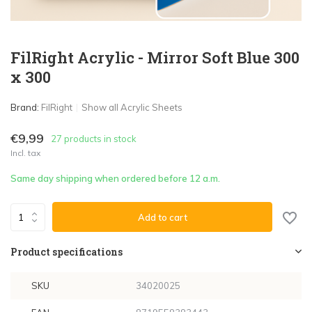
FilRight Acrylic - Mirror Soft Blue 300
x 300
Brand:
FilRight
Show all Acrylic Sheets
€9,99
27 products in stock
Incl. tax
Same day shipping when ordered before 12 a.m.
Add to cart
Product specifications
SKU
34020025