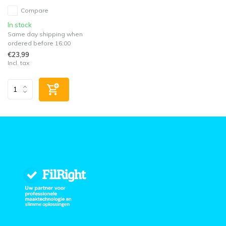
Compare
In stock
Same day shipping when
ordered before 16:00
€23,99
Incl. tax