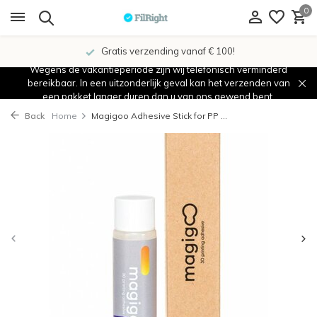
0
Gratis verzending vanaf € 100!
Wegens de vakantieperiode zijn wij telefonisch verminderd
bereikbaar. In een uitzonderlijk geval kan het verzenden van
een pakket langer duren dan u van ons gewend bent.
Back
Home
Magigoo Adhesive Stick for PP ...