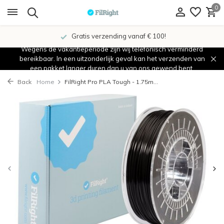
0
Gratis verzending vanaf € 100!
Wegens de vakantieperiode zijn wij telefonisch verminderd
bereikbaar. In een uitzonderlijk geval kan het verzenden van
een pakket langer duren dan u van ons gewend bent.
Back
Home
FilRight Pro PLA Tough - 1.75m...