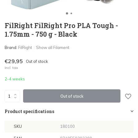
FilRight FilRight Pro PLA Tough -
1.75mm - 750 g - Black
Brand:
FilRight
Show all Filament
€29,95
Out of stock
Incl. tax
2-4 weeks
Out of stock
Product specifications
SKU
180100