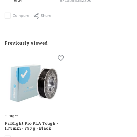
EAN
8719558382200
Compare
Share
Previously viewed
FilRight
FilRight Pro PLA Tough -
1.75mm - 750 g - Black