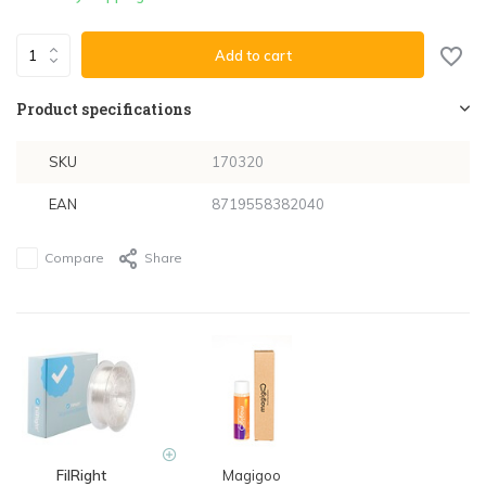
Add to cart
Product specifications
SKU
170320
EAN
8719558382040
Compare
Share
FilRight
Magigoo