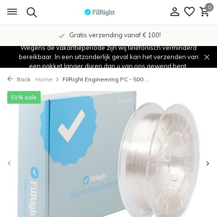
0
Gratis verzending vanaf € 100!
Wegens de vakantieperiode zijn wij telefonisch verminderd
bereikbaar. In een uitzonderlijk geval kan het verzenden van
een pakket langer duren dan u van ons gewend bent.
Back
Home
FilRight Engineering PC - 500 ...
51% sale