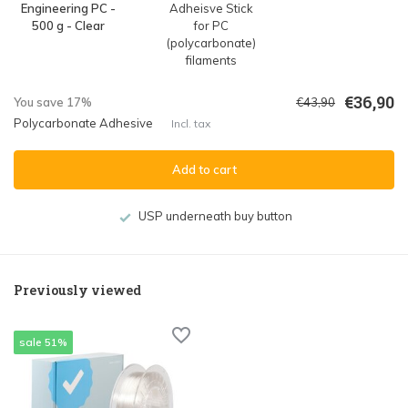
Engineering PC -
Adheisve Stick
500 g - Clear
for PC
(polycarbonate)
filaments
€36,90
You save 17%
€43,90
Polycarbonate Adhesive
Incl. tax
Add to cart
USP underneath buy button
Previously viewed
sale 51%