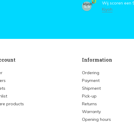
Wij scoren een
9,5
Kiyoh
ccount
Information
er
Ordering
ers
Payment
ets
Shipment
list
Pick-up
re products
Returns
Warranty
Opening hours