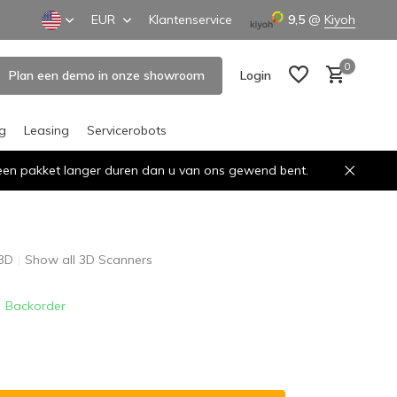
EUR
Klantenservice
9,5
@
Kiyoh
0
Plan een demo in onze showroom
Login
ng
Leasing
Servicerobots
n een pakket langer duren dan u van ons gewend bent.
Create an account
Create an account
 3D
Show all 3D Scanners
Backorder