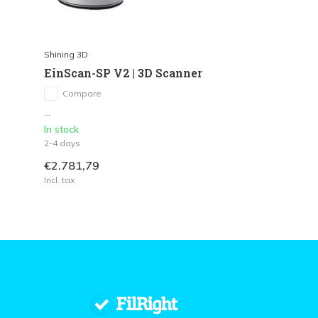
Shining 3D
EinScan-SP V2 | 3D Scanner
Compare
...
In stock
2-4 days
€2.781,79
Incl. tax