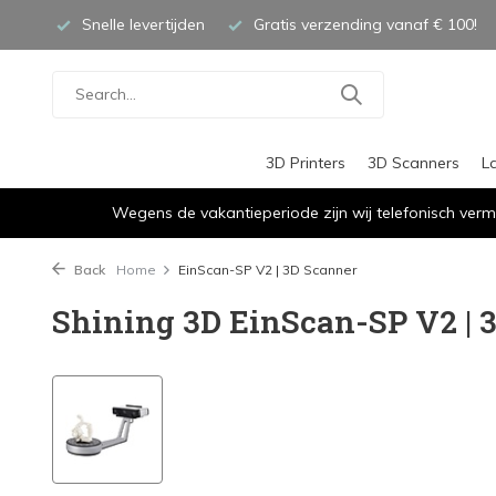
Snelle levertijden
Gratis verzending vanaf € 100!
3D Printers
3D Scanners
L
Wegens de vakantieperiode zijn wij telefonisch verm
Back
Home
EinScan-SP V2 | 3D Scanner
Shining 3D EinScan-SP V2 | 