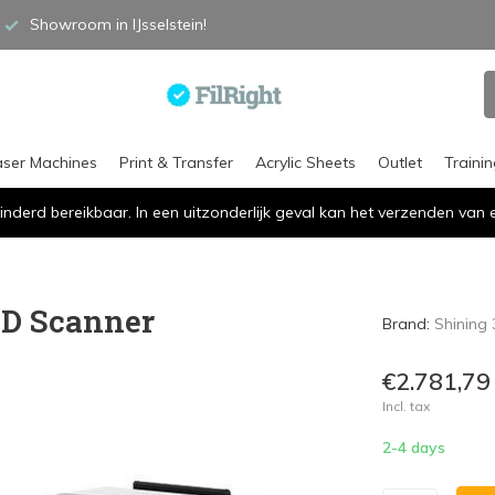
Showroom in IJsselstein!
aser Machines
Print & Transfer
Acrylic Sheets
Outlet
Traini
inderd bereikbaar. In een uitzonderlijk geval kan het verzenden va
3D Scanner
Brand:
Shining
€2.781,79
Incl. tax
2-4 days