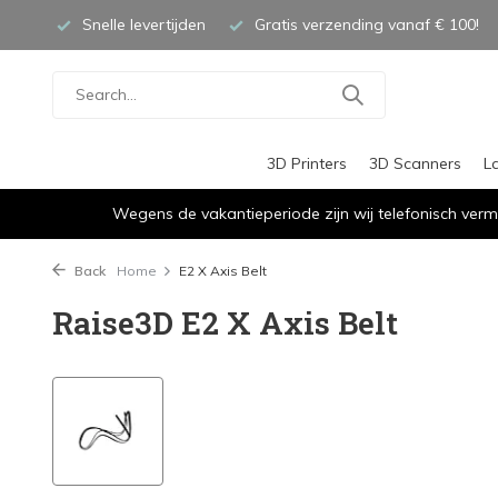
Snelle levertijden
Gratis verzending vanaf € 100!
3D Printers
3D Scanners
L
Wegens de vakantieperiode zijn wij telefonisch verm
Back
Home
E2 X Axis Belt
Raise3D E2 X Axis Belt