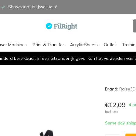
Showroom in IJsselstein!
aser Machines
Print & Transfer
Acrylic Sheets
Outlet
Traini
inderd bereikbaar. In een uitzonderlijk geval kan het verzenden va
Brand:
Raise3D
€12,09
4 p
Incl. tax
Same day shipp