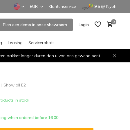
EUR
Klantenservice
9,5
@
Kiyoh
0
Plan een demo in onze showroom
Login
ng
Leasing
Servicerobots
n een pakket langer duren dan u van ons gewend bent.
Create an account
Create an account
Show all E2
roducts in stock
ing when ordered before 16:00