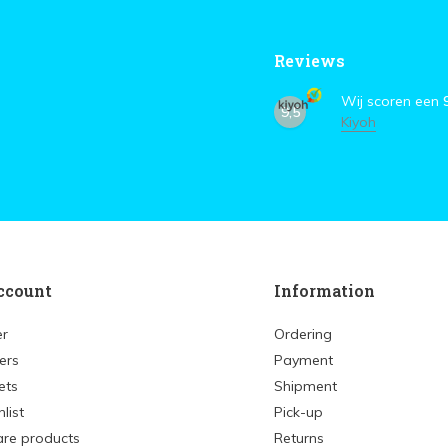
Reviews
Wij scoren een
9,5
Kiyoh
ccount
Information
er
Ordering
ers
Payment
ets
Shipment
list
Pick-up
re products
Returns