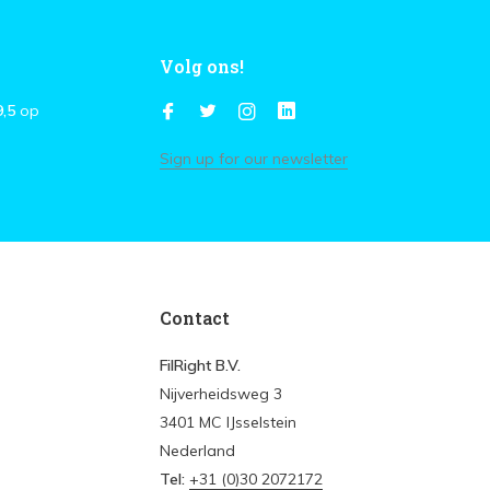
Volg ons!
9,5
op
Sign up for our newsletter
Contact
FilRight B.V.
Nijverheidsweg 3
3401 MC IJsselstein
Nederland
Tel:
+31 (0)30 2072172