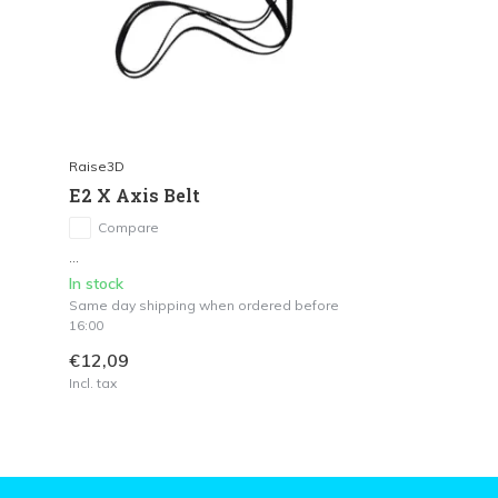
Raise3D
E2 X Axis Belt
Compare
...
In stock
Same day shipping when ordered before
16:00
€12,09
Incl. tax