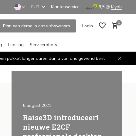
EUR
Klantenservice
9,5
@
Kiyoh
0
Plan een demo in onze showroom
Login
ng
Leasing
Servicerobots
n een pakket langer duren dan u van ons gewend bent.
Create an account
Create an account
5 august 2021
By Joost Hell
Raise3D introduceert
Klant 
 3D
nieuwe E2CF
Amste