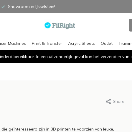
Showroom in IJsselstein!
aser Machines
Print & Transfer
Acrylic Sheets
Outlet
Traini
inderd bereikbaar. In een uitzonderlijk geval kan het verzenden va
Share
 Hellinga, 3 february 2020
2 november 2021
t Case; Pieter Zandt
Subsidie voor de
ege - Raise3D
aanschaf van een
ie geïnteresseerd zijn in 3D printen te voorzien van leuke,