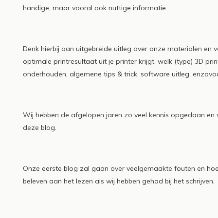
Raise3D
Read m
handige, maar vooral ook nuttige informatie.
Read more
Denk hierbij aan uitgebreide uitleg over onze materialen en 
optimale printresultaat uit je printer krijgt, welk (type) 3D pri
onderhouden, algemene tips & trick, software uitleg, enzovo
Wij hebben de afgelopen jaren zo veel kennis opgedaan en 
deze blog.
Onze eerste blog zal gaan over veelgemaakte fouten en hoe 
beleven aan het lezen als wij hebben gehad bij het schrijven.