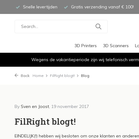
Snelle levertijden
Gratis verzending vanaf € 100!
3D Printers
3D Scanners
L
Wegens de vakantieperiode zijn wij telefonisch verm
Back
Home
FilRight blogt!
Blog
By
Sven en Joost
, 19 november 2017
By Joost Hellinga, 13 april 2020
By Joost
Klant Case; AMC -
Klan
FilRight blogt!
Amsterdam UMC -
Coll
EINDELIJK(!) hebben wij besloten om onze klanten en anderen d