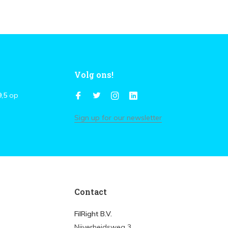
Volg ons!
9,5
op
Sign up for our newsletter
Contact
FilRight B.V.
Nijverheidsweg 3