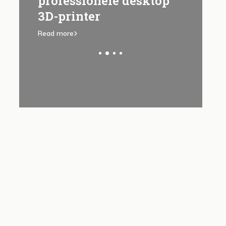
professionele desktop
Raise3
3D-printer
Read more
Read more