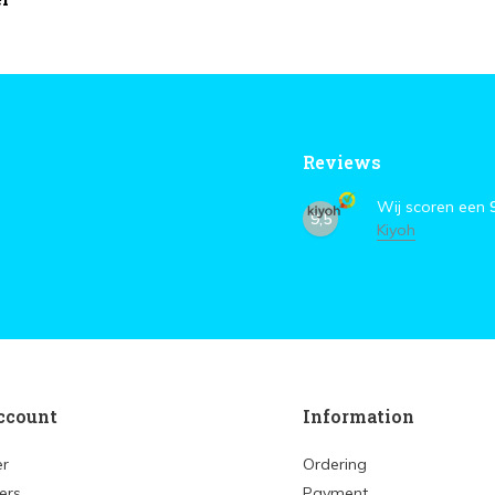
Reviews
Wij scoren een
9,5
Kiyoh
ccount
Information
er
Ordering
ers
Payment