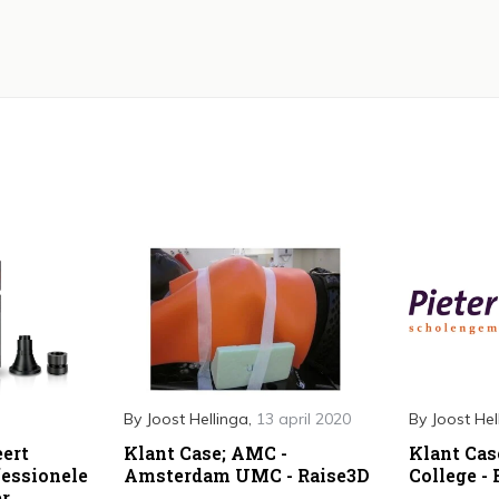
By
Joost Hellinga
,
13 april 2020
By
Joost Hel
eert
Klant Case; AMC -
Klant Cas
essionele
Amsterdam UMC - Raise3D
College -
er