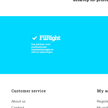
Customer service
My a
About us
Regist
Contact
My ord