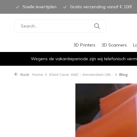
Snelle levertijden
Gratis verzending vanaf € 100!
3D Printers
3D Scanners
L
Wegens de vakantieperiode zijn wij telefonisch verm
Back
Home
Klant Case; AMC - Amsterdam UM...
Blog