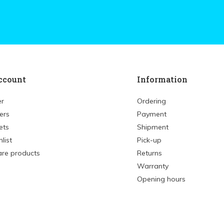
ccount
Information
er
Ordering
ers
Payment
ets
Shipment
list
Pick-up
re products
Returns
Warranty
Opening hours