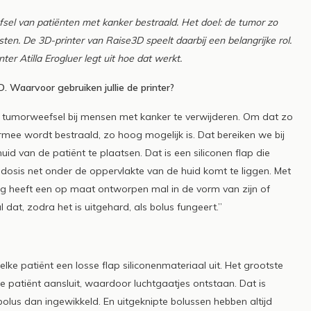
Read more
sel van patiënten met kanker bestraald. Het doel: de tumor zo
ten. De 3D-printer van Raise3D speelt daarbij een belangrijke rol.
er Atilla Erogluer legt uit hoe dat werkt.
. Waarvoor gebruiken jullie de printer?
t tumorweefsel bij mensen met kanker te verwijderen. Om dat zo
armee wordt bestraald, zo hoog mogelijk is. Dat bereiken we bij
id van de patiënt te plaatsen. Dat is een siliconen flap die
dosis net onder de oppervlakte van de huid komt te liggen. Met
dig heeft een op maat ontworpen mal in de vorm van zijn of
 dat, zodra het is uitgehard, als bolus fungeert.”
lke patiënt een losse flap siliconenmateriaal uit. Het grootste
e patiënt aansluit, waardoor luchtgaatjes ontstaan. Dat is
bolus dan ingewikkeld. En uitgeknipte bolussen hebben altijd