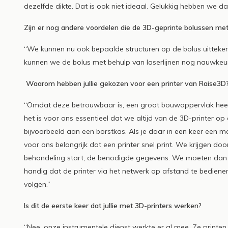
dezelfde dikte. Dat is ook niet ideaal. Gelukkig hebben we d
Zijn er nog andere voordelen die de 3D-geprinte bolussen m
“We kunnen nu ook bepaalde structuren op de bolus uittek
kunnen we de bolus met behulp van laserlijnen nog nauwkeur
Waarom hebben jullie gekozen voor een printer van Raise3D
“Omdat deze betrouwbaar is, een groot bouwoppervlak heeft e
het is voor ons essentieel dat we altijd van de 3D-printer o
bijvoorbeeld aan een borstkas. Als je daar in een keer een ma
voor ons belangrijk dat een printer snel print. We krijgen 
behandeling start, de benodigde gegevens. We moeten dan in
handig dat de printer via het netwerk op afstand te bediene
volgen.”
Is dit de eerste keer dat jullie met 3D-printers werken?
“Nee, onze instrumentele dienst werkte er al mee. Ze printe