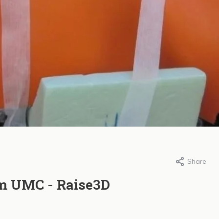
Share
 Hellinga, 3 february 2020
2 november 2021
t Case; Pieter Zandt
Subsidie voor de
m UMC - Raise3D
ege - Raise3D
aanschaf van een
printer
ore