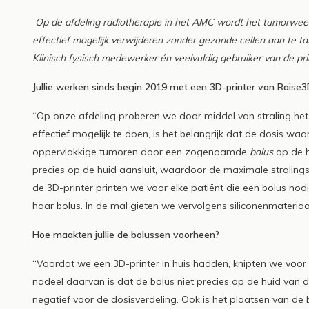
3D-printer
Op de afdeling radiotherapie in het AMC wordt het tumorweef
Read more
effectief mogelijk verwijderen zonder gezonde cellen aan te tas
Klinisch fysisch medewerker én veelvuldig gebruiker van de print
Jullie werken sinds begin 2019 met een 3D-printer van Raise3D
“Op onze afdeling proberen we door middel van straling he
effectief mogelijk te doen, is het belangrijk dat de dosis wa
oppervlakkige tumoren door een zogenaamde
bolus
op de hu
precies op de huid aansluit, waardoor de maximale stralings
de 3D-printer printen we voor elke patiënt die een bolus no
haar bolus. In de mal gieten we vervolgens siliconenmateriaal
Hoe maakten jullie de bolussen voorheen?
“Voordat we een 3D-printer in huis hadden, knipten we voor e
nadeel daarvan is dat de bolus niet precies op de huid van d
negatief voor de dosisverdeling. Ook is het plaatsen van de 