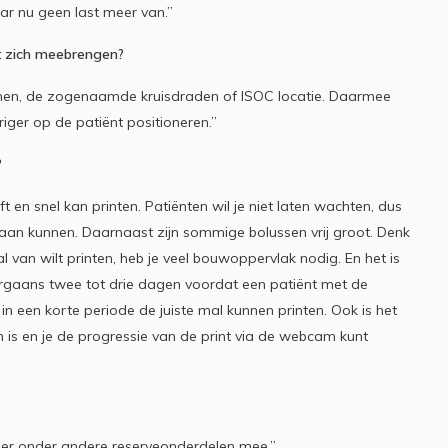
aar nu geen last meer van.”
et zich meebrengen?
enen, de zogenaamde kruisdraden of ISOC locatie. Daarmee
iger op de patiënt positioneren.”
?
n snel kan printen. Patiënten wil je niet laten wachten, dus
p aan kunnen. Daarnaast zijn sommige bolussen vrij groot. Denk
l van wilt printen, heb je veel bouwoppervlak nodig. En het is
doorgaans twee tot drie dagen voordat een patiënt met de
 een korte periode de juiste mal kunnen printen. Ook is het
n is en je de progressie van de print via de webcam kunt
n er onder andere reserveonderdelen mee.”