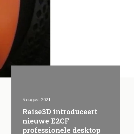
5 august 2021
By Joost Hel
Raise3D introduceert
Klant C
 3D
nieuwe E2CF
Colleg
professionele desktop
Read more