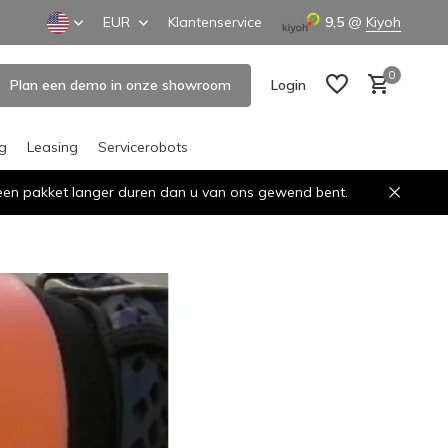
EUR
Klantenservice
9,5
@
Kiyoh
0
Plan een demo in onze showroom
Login
ng
Leasing
Servicerobots
n een pakket langer duren dan u van ons gewend bent.
Create an account
Create an account