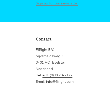
Sign up for our newsletter
Contact
FilRight B.V.
Nijverheidsweg 3
3401 MC IJsselstein
Nederland
Tel:
+31 (0)30 2072172
Email:
info@filright.com