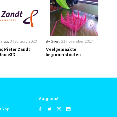
linga
,
3 february 2020
By
Sven
,
21 november 2017
e; Pieter Zandt
Veelgemaakte
 Raise3D
beginnersfouten
Volg ons!
9,5
op