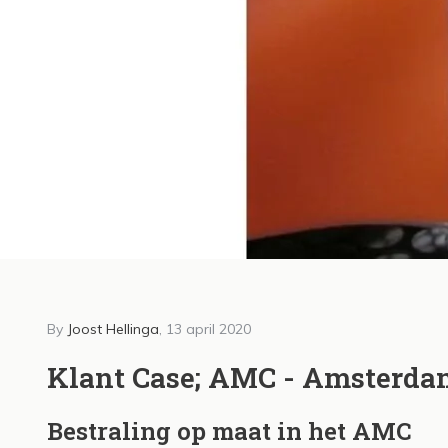
By
Joost Hellinga
, 13 april 2020
5 august 2021
By Joost
Raise3D introduceert
Klan
Klant Case; AMC - Amsterda
nieuwe E2CF
Coll
Bestraling op maat in het AMC
professionele desktop
Read m