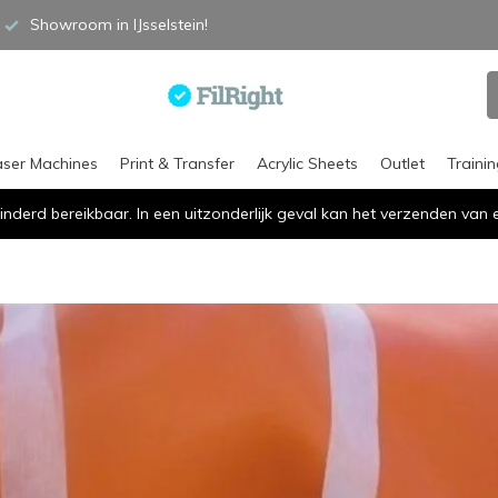
Showroom in IJsselstein!
aser Machines
Print & Transfer
Acrylic Sheets
Outlet
Traini
inderd bereikbaar. In een uitzonderlijk geval kan het verzenden va