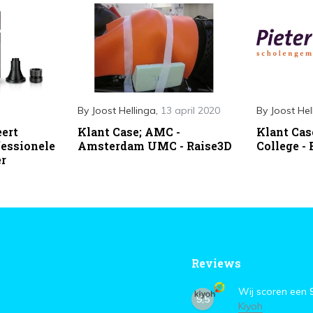
By
Joost Hellinga
,
13 april 2020
By
Joost Hel
eert
Klant Case; AMC -
Klant Cas
essionele
Amsterdam UMC - Raise3D
College -
er
Reviews
Wij scoren een
9,5
Kiyoh