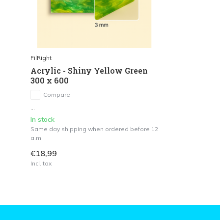
FilRight
Acrylic - Shiny Yellow Green
300 x 600
Compare
...
In stock
Same day shipping when ordered before 12
a.m.
€18,99
Incl. tax