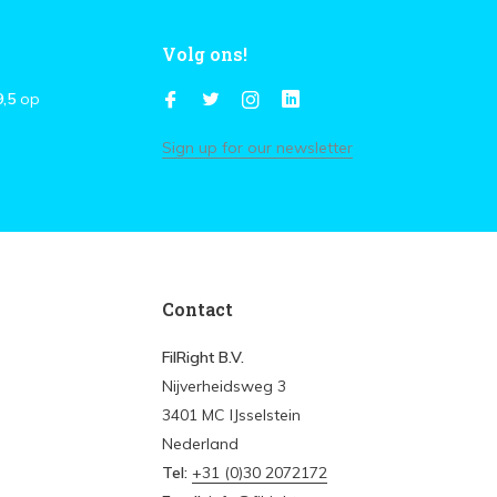
Volg ons!
9,5
op
Sign up for our newsletter
Contact
FilRight B.V.
Nijverheidsweg 3
3401 MC IJsselstein
Nederland
Tel:
+31 (0)30 2072172