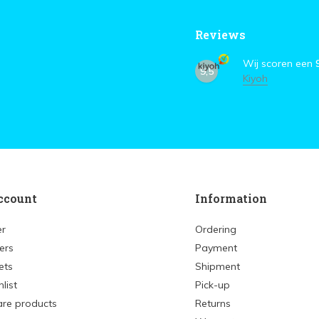
Reviews
Wij scoren een
9,5
Kiyoh
ccount
Information
er
Ordering
ers
Payment
ets
Shipment
list
Pick-up
re products
Returns