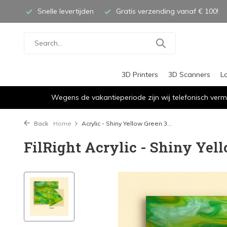
Snelle levertijden
Gratis verzending vanaf € 100!
3D Printers
3D Scanners
L
Wegens de vakantieperiode zijn wij telefonisch verm
Back
Home
Acrylic - Shiny Yellow Green 3...
FilRight Acrylic - Shiny Yel