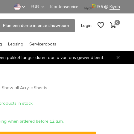
EUR
Klantenservice
9,5
@
Kiyoh
0
Plan een demo in onze showroom
Login
ng
Leasing
Servicerobots
n een pakket langer duren dan u van ons gewend bent.
Create an account
Create an account
Show all Acrylic Sheets
products in stock
ing when ordered before 12 a.m.