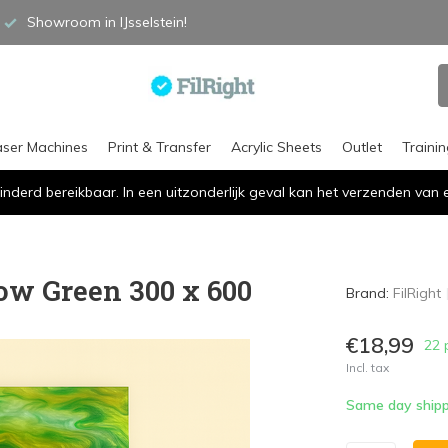
Showroom in IJsselstein!
aser Machines
Print & Transfer
Acrylic Sheets
Outlet
Traini
inderd bereikbaar. In een uitzonderlijk geval kan het verzenden va
low Green 300 x 600
Brand:
FilRight
€18,99
22 
Incl. tax
Same day shipp