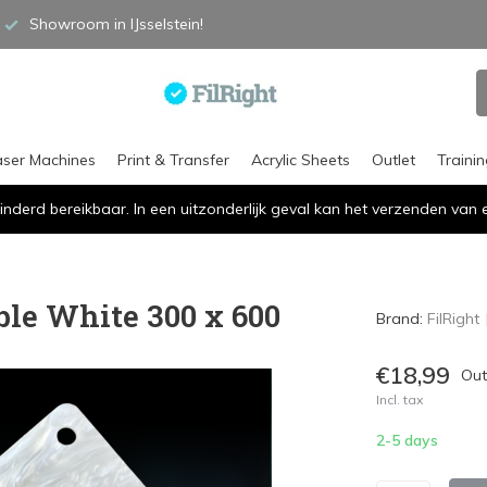
Showroom in IJsselstein!
aser Machines
Print & Transfer
Acrylic Sheets
Outlet
Traini
inderd bereikbaar. In een uitzonderlijk geval kan het verzenden va
ble White 300 x 600
Brand:
FilRight
€18,99
Out
Incl. tax
2-5 days