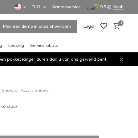
EUR
Klantenservice
9,5
@
Kiyoh
0
Plan een demo in onze showroom
Login
ng
Leasing
Servicerobots
n een pakket langer duren dan u van ons gewend bent.
Create an account
Create an account
Show all Acrylic Sheets
 of stock