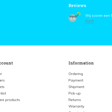
Reviews
Wij scoren een
9,5
Kiyoh
ccount
Information
er
Ordering
ers
Payment
ets
Shipment
list
Pick-up
re products
Returns
Warranty