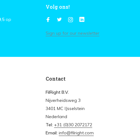
Volg ons!
9,5
op
Sign up for our newsletter
Contact
FilRight B.V.
Nijverheidsweg 3
3401 MC IJsselstein
Nederland
Tel:
+31 (0)30 2072172
Email:
info@filright.com