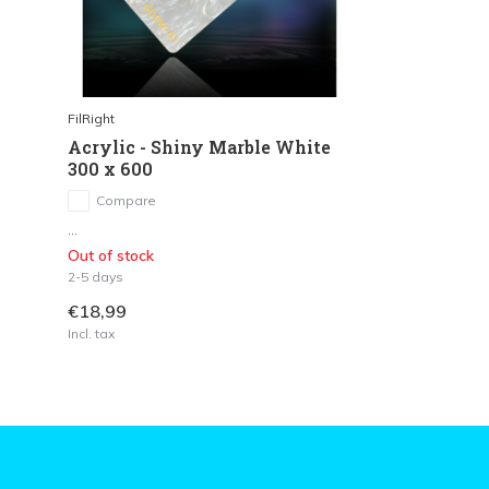
FilRight
Acrylic - Shiny Marble White
300 x 600
Compare
...
Out of stock
2-5 days
€18,99
Incl. tax