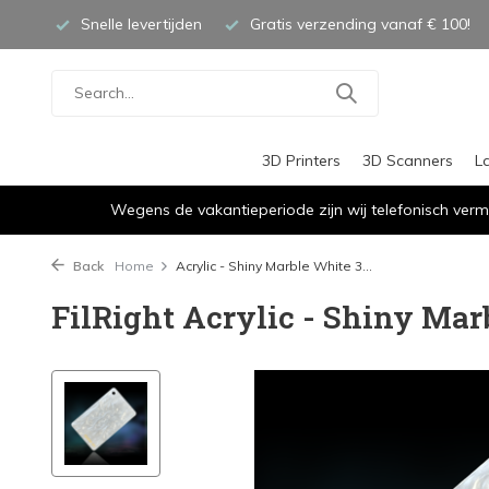
Snelle levertijden
Gratis verzending vanaf € 100!
3D Printers
3D Scanners
L
Wegens de vakantieperiode zijn wij telefonisch verm
Back
Home
Acrylic - Shiny Marble White 3...
FilRight Acrylic - Shiny Mar