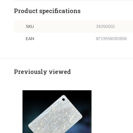
Product specifications
SKU
34050002
EAN
8719558383856
Previously viewed