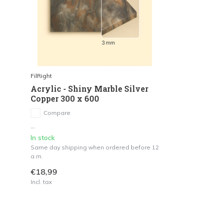
FilRight
Acrylic - Shiny Marble Silver
Copper 300 x 600
Compare
...
In stock
Same day shipping when ordered before 12
a.m.
€18,99
Incl. tax