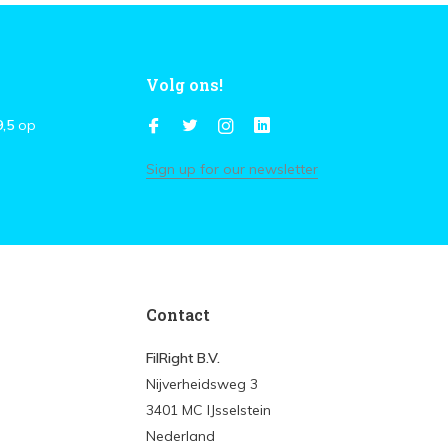
Volg ons!
9,5
op
Sign up for our newsletter
Contact
FilRight B.V.
Nijverheidsweg 3
3401 MC IJsselstein
Nederland