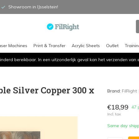
Showroom in IJsselstein!
aser Machines
Print & Transfer
Acrylic Sheets
Outlet
Traini
inderd bereikbaar. In een uitzonderlijk geval kan het verzenden va
le Silver Copper 300 x
Brand:
FilRight
€18,99
47 
Incl. tax
Same day shipp