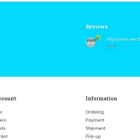
Reviews
Wij scoren een
9,5
Kiyoh
ccount
Information
er
Ordering
ers
Payment
ets
Shipment
list
Pick-up