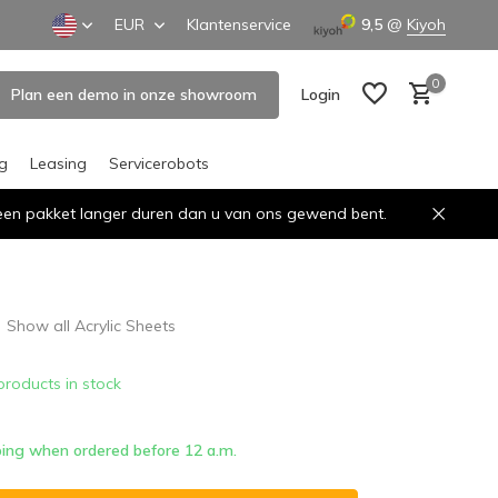
EUR
Klantenservice
9,5
@
Kiyoh
0
Plan een demo in onze showroom
Login
ng
Leasing
Servicerobots
n een pakket langer duren dan u van ons gewend bent.
Create an account
Create an account
Show all Acrylic Sheets
products in stock
ing when ordered before 12 a.m.