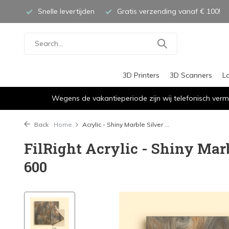
Snelle levertijden
Gratis verzending vanaf € 100!
3D Printers
3D Scanners
L
Wegens de vakantieperiode zijn wij telefonisch verm
Back
Home
Acrylic - Shiny Marble Silver ...
FilRight Acrylic - Shiny Marb
600