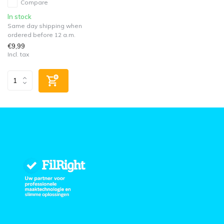
Compare
In stock
Same day shipping when
ordered before 12 a.m.
€9,99
Incl. tax