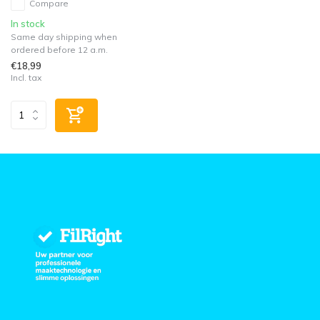
Compare
In stock
Same day shipping when
ordered before 12 a.m.
€18,99
Incl. tax