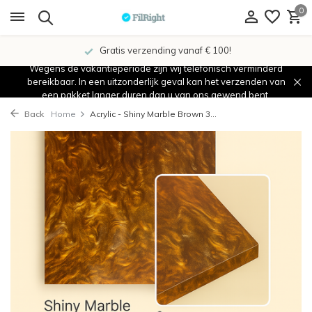
0
Gratis verzending vanaf € 100!
Wegens de vakantieperiode zijn wij telefonisch verminderd
bereikbaar. In een uitzonderlijk geval kan het verzenden van
een pakket langer duren dan u van ons gewend bent.
Back
Home
Acrylic - Shiny Marble Brown 3...