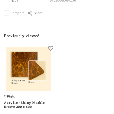
EAN
8719558384136
Compare
Share
Previously viewed
FilRight
Acrylic - Shiny Marble
Brown 300 x 600