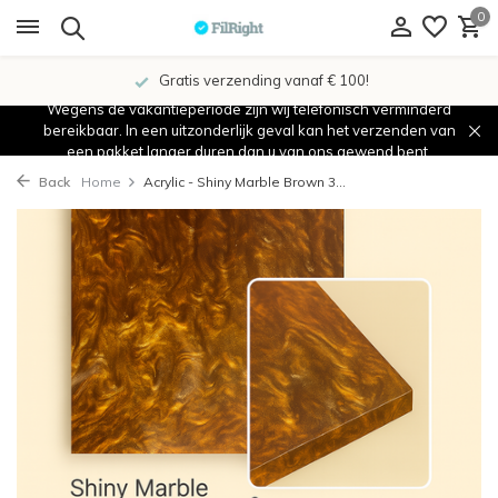
0
Gratis verzending vanaf € 100!
Wegens de vakantieperiode zijn wij telefonisch verminderd
bereikbaar. In een uitzonderlijk geval kan het verzenden van
een pakket langer duren dan u van ons gewend bent.
Back
Home
Acrylic - Shiny Marble Brown 3...