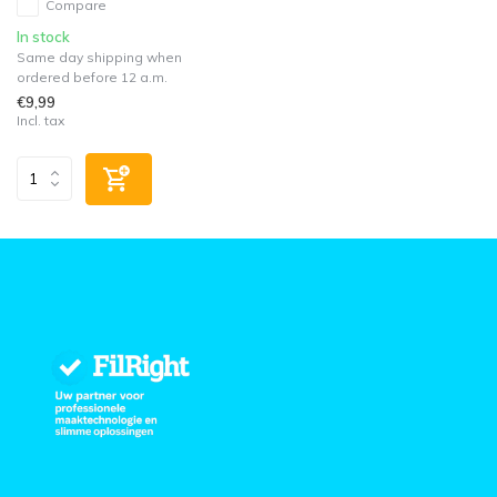
Compare
In stock
Same day shipping when
ordered before 12 a.m.
€9,99
Incl. tax