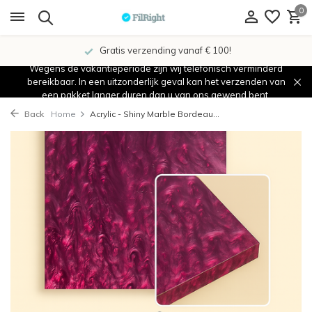
0
Gratis verzending vanaf € 100!
Wegens de vakantieperiode zijn wij telefonisch verminderd
bereikbaar. In een uitzonderlijk geval kan het verzenden van
een pakket langer duren dan u van ons gewend bent.
Back
Home
Acrylic - Shiny Marble Bordeau...