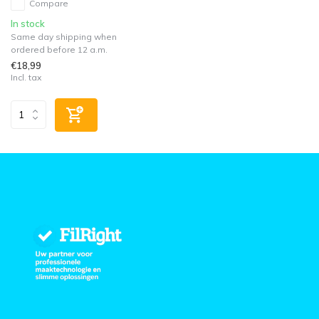
Compare
In stock
Same day shipping when
ordered before 12 a.m.
€18,99
Incl. tax