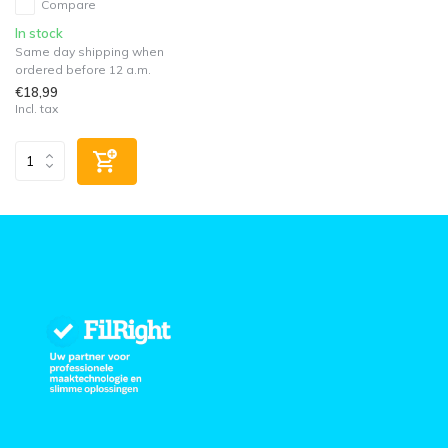
Compare
In stock
Same day shipping when
ordered before 12 a.m.
€18,99
Incl. tax