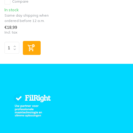
Compare
In stock
Same day shipping when
ordered before 12 a.m.
€18,99
Incl. tax