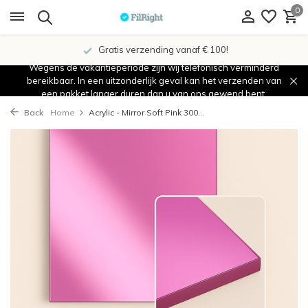
0
Gratis verzending vanaf € 100!
Wegens de vakantieperiode zijn wij telefonisch verminderd
bereikbaar. In een uitzonderlijk geval kan het verzenden van
een pakket langer duren dan u van ons gewend bent.
Back
Home
Acrylic - Mirror Soft Pink 300...