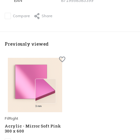
EAN
8719558383399
Compare
Share
Previously viewed
FilRight
Acrylic - Mirror Soft Pink
300 x 600