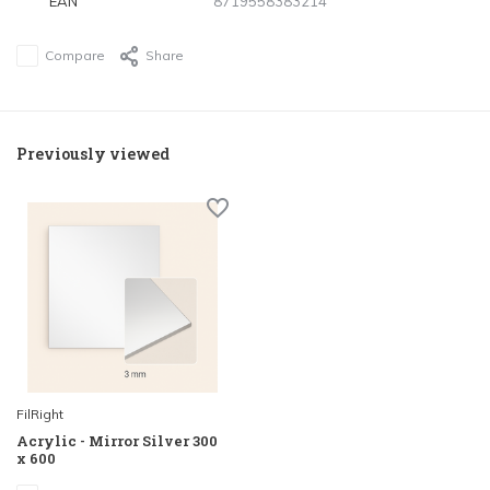
EAN
8719558383214
Compare
Share
Previously viewed
FilRight
Acrylic - Mirror Silver 300
x 600