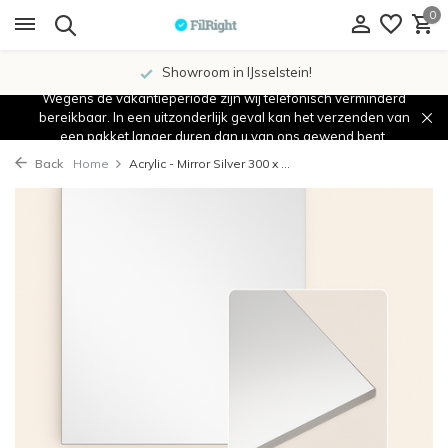
0
Showroom in IJsselstein!
Wegens de vakantieperiode zijn wij telefonisch verminderd
bereikbaar. In een uitzonderlijk geval kan het verzenden van
een pakket langer duren dan u van ons gewend bent.
Back
Home
Acrylic - Mirror Silver 300 x ...