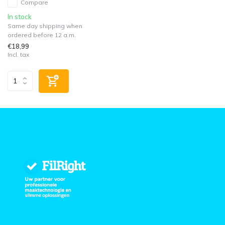
Compare
In stock
Same day shipping when
ordered before 12 a.m.
€18,99
Incl. tax