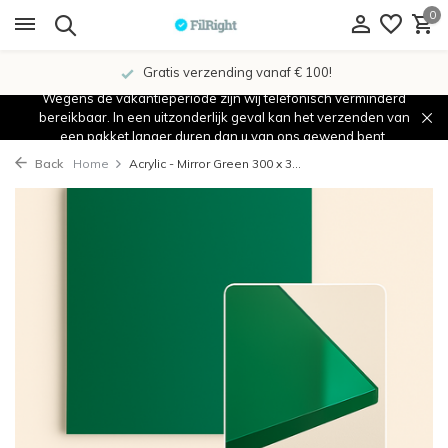
0
Gratis verzending vanaf € 100!
Wegens de vakantieperiode zijn wij telefonisch verminderd
bereikbaar. In een uitzonderlijk geval kan het verzenden van
een pakket langer duren dan u van ons gewend bent.
Back
Home
Acrylic - Mirror Green 300 x 3...