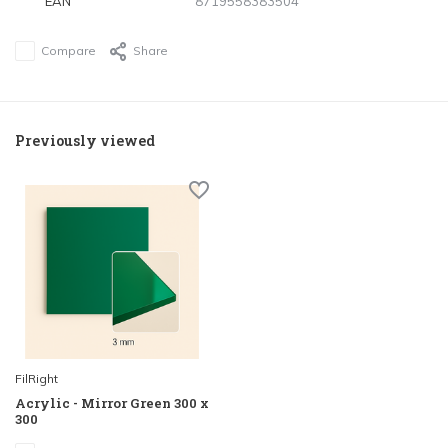
EAN
8719558383504
Compare
Share
Previously viewed
FilRight
Acrylic - Mirror Green 300 x
300