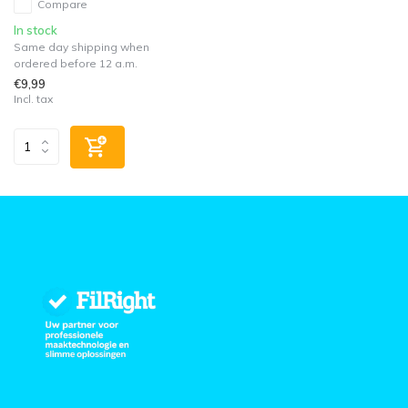
Compare
In stock
Same day shipping when
ordered before 12 a.m.
€9,99
Incl. tax