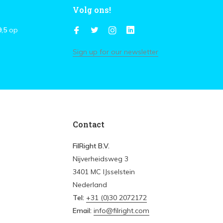
Volg ons!
9,5
op
Sign up for our newsletter
Contact
FilRight B.V.
Nijverheidsweg 3
3401 MC IJsselstein
Nederland
Tel:
+31 (0)30 2072172
Email:
info@filright.com