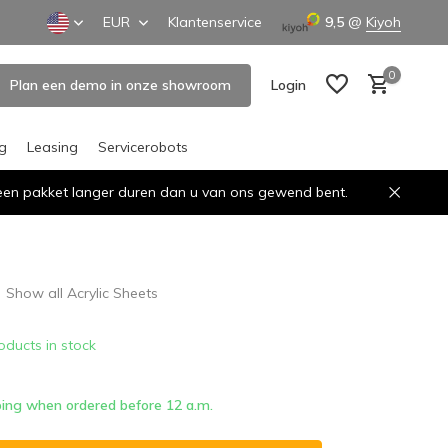
EUR
Klantenservice
9,5
@
Kiyoh
0
Plan een demo in onze showroom
Login
ng
Leasing
Servicerobots
n een pakket langer duren dan u van ons gewend bent.
Create an account
Create an account
Show all Acrylic Sheets
oducts in stock
ing when ordered before 12 a.m.