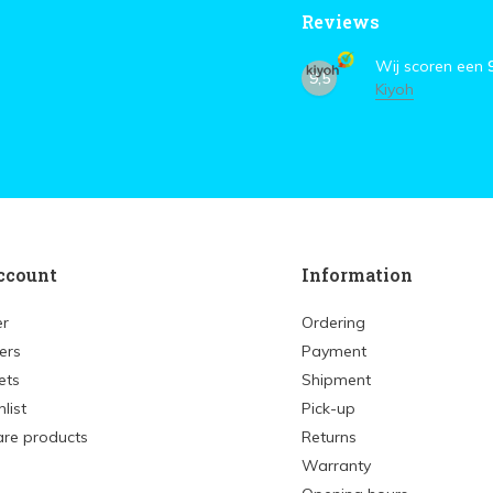
Reviews
Wij scoren een
9,5
Kiyoh
ccount
Information
er
Ordering
ers
Payment
ets
Shipment
list
Pick-up
re products
Returns
Warranty