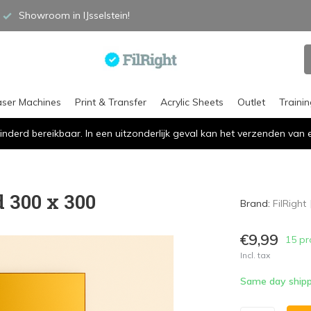
Showroom in IJsselstein!
aser Machines
Print & Transfer
Acrylic Sheets
Outlet
Traini
inderd bereikbaar. In een uitzonderlijk geval kan het verzenden va
d 300 x 300
Brand:
FilRight
€9,99
15 pr
Incl. tax
Same day shipp