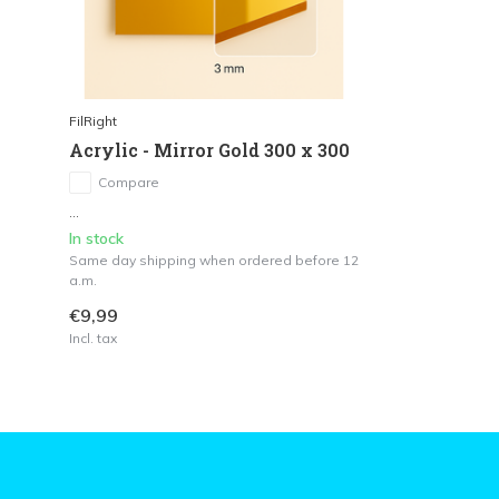
FilRight
Acrylic - Mirror Gold 300 x 300
Compare
...
In stock
Same day shipping when ordered before 12
a.m.
€9,99
Incl. tax