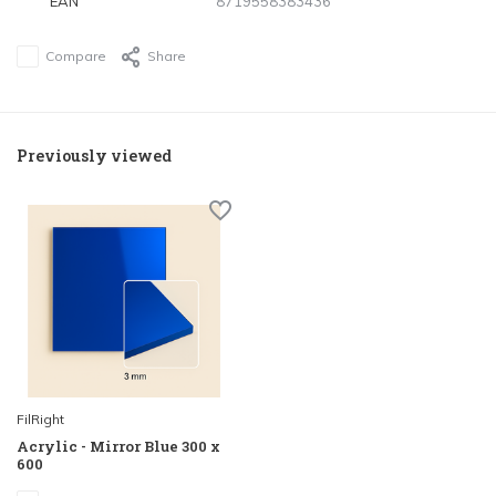
EAN
8719558383436
Compare
Share
Previously viewed
FilRight
Acrylic - Mirror Blue 300 x
600