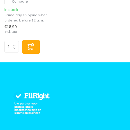
Compare
In stock
Same day shipping when
ordered before 12 a.m.
€18,99
Incl. tax