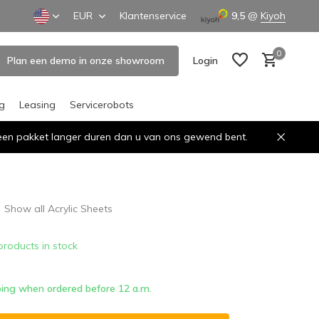
EUR
Klantenservice
9,5
@
Kiyoh
0
Plan een demo in onze showroom
Login
ng
Leasing
Servicerobots
n een pakket langer duren dan u van ons gewend bent.
Create an account
Create an account
Show all Acrylic Sheets
products in stock
ing when ordered before 12 a.m.