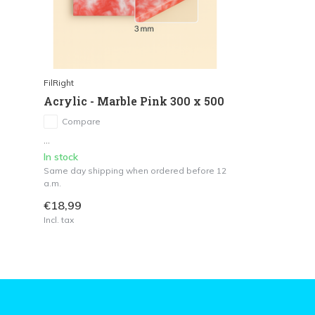
FilRight
Acrylic - Marble Pink 300 x 500
Compare
...
In stock
Same day shipping when ordered before 12
a.m.
€18,99
Incl. tax