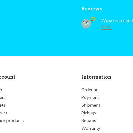
Reviews
Wij scoren een
9,5
Kiyoh
ccount
Information
er
Ordering
ers
Payment
ets
Shipment
list
Pick-up
re products
Returns
Warranty