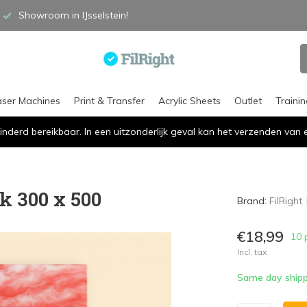
Showroom in IJsselstein!
aser Machines
Print & Transfer
Acrylic Sheets
Outlet
Traini
inderd bereikbaar. In een uitzonderlijk geval kan het verzenden va
k 300 x 500
Brand:
FilRight
€18,99
10 
Incl. tax
Same day shipp