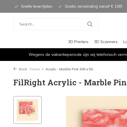
Snelle levertijden
Gratis verzending vanaf € 100!
3D Printers
3D Scanners
L
Wegens de vakantieperiode zijn wij telefonisch verm
Back
Home
Acrylic - Marble Pink 300 x 50...
FilRight Acrylic - Marble Pin