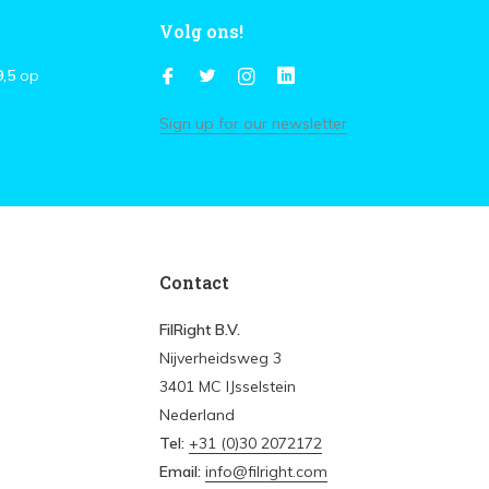
Volg ons!
9,5
op
Sign up for our newsletter
Contact
FilRight B.V.
Nijverheidsweg 3
3401 MC IJsselstein
Nederland
Tel:
+31 (0)30 2072172
Email:
info@filright.com