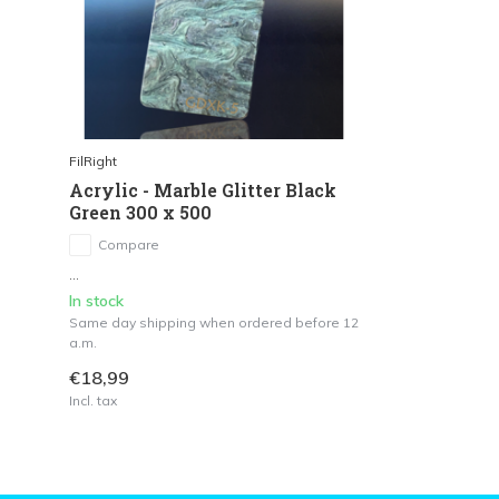
FilRight
Acrylic - Marble Glitter Black
Green 300 x 500
Compare
...
In stock
Same day shipping when ordered before 12
a.m.
€18,99
Incl. tax