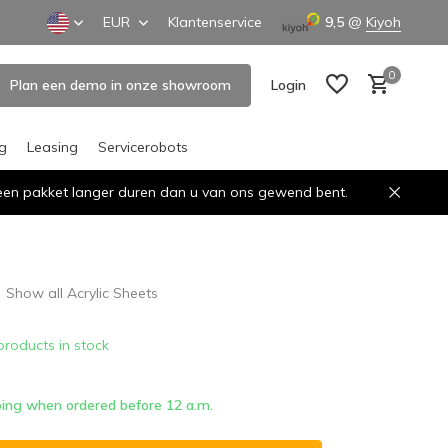
EUR
Klantenservice
9,5
@
Kiyoh
0
Plan een demo in onze showroom
Login
ng
Leasing
Servicerobots
n een pakket langer duren dan u van ons gewend bent.
Create an account
Create an account
Show all Acrylic Sheets
products in stock
ing when ordered before 12 a.m.