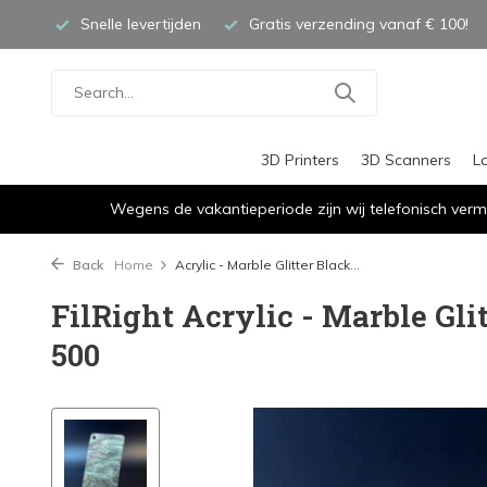
Snelle levertijden
Gratis verzending vanaf € 100!
3D Printers
3D Scanners
L
Wegens de vakantieperiode zijn wij telefonisch verm
Back
Home
Acrylic - Marble Glitter Black...
FilRight Acrylic - Marble Gli
500