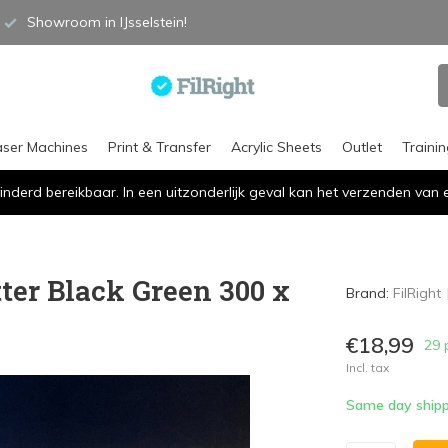
Showroom in IJsselstein!
aser Machines
Print & Transfer
Acrylic Sheets
Outlet
Traini
inderd bereikbaar. In een uitzonderlijk geval kan het verzenden va
tter Black Green 300 x
Brand:
FilRight
€18,99
29 
Incl. tax
Same day shipp