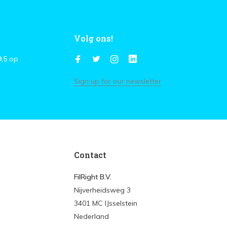
Volg ons!
9,5
op
Sign up for our newsletter
Contact
FilRight B.V.
Nijverheidsweg 3
3401 MC IJsselstein
Nederland