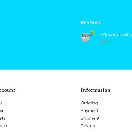
Reviews
Wij scoren een
9,5
Kiyoh
ccount
Information
er
Ordering
ers
Payment
ets
Shipment
list
Pick-up