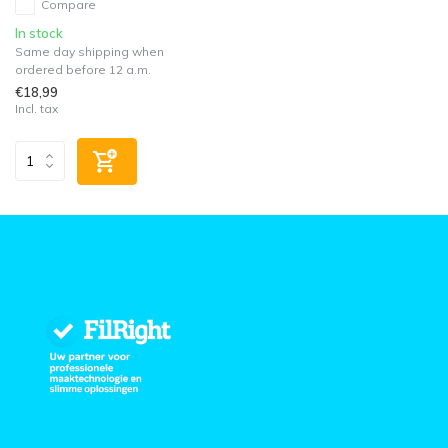
Compare
In stock
Same day shipping when
ordered before 12 a.m.
€18,99
Incl. tax