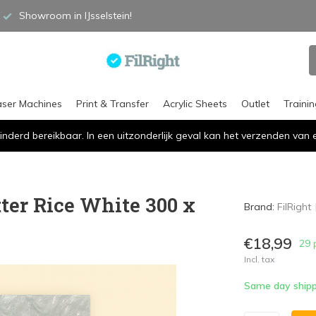
Showroom in IJsselstein!
aser Machines
Print & Transfer
Acrylic Sheets
Outlet
Traini
inderd bereikbaar. In een uitzonderlijk geval kan het verzenden va
tter Rice White 300 x
Brand:
FilRight
€18,99
29 
Incl. tax
Same day shipp