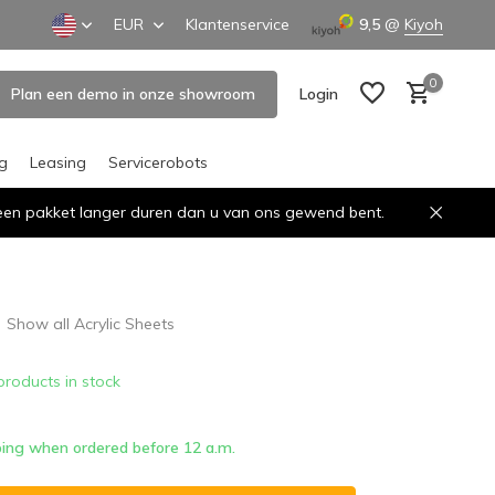
EUR
Klantenservice
9,5
@
Kiyoh
0
Plan een demo in onze showroom
Login
ng
Leasing
Servicerobots
n een pakket langer duren dan u van ons gewend bent.
Create an account
Create an account
Show all Acrylic Sheets
products in stock
ing when ordered before 12 a.m.