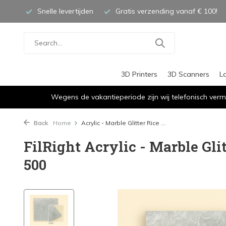
Snelle levertijden
Gratis verzending vanaf € 100!
3D Printers
3D Scanners
L
Wegens de vakantieperiode zijn wij telefonisch verm
Back
Home
Acrylic - Marble Glitter Rice ...
FilRight Acrylic - Marble Gli
500