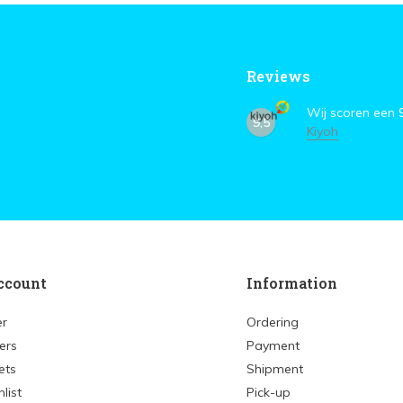
Reviews
Wij scoren een
9,5
Kiyoh
ccount
Information
er
Ordering
ers
Payment
ets
Shipment
list
Pick-up