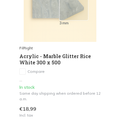
FilRight
Acrylic - Marble Glitter Rice
White 300 x 500
Compare
...
In stock
Same day shipping when ordered before 12
a.m.
€18,99
Incl. tax