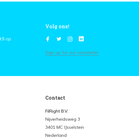
Volg ons!
9,5
op
Sign up for our newsletter
Contact
FilRight B.V.
Nijverheidsweg 3
3401 MC IJsselstein
Nederland