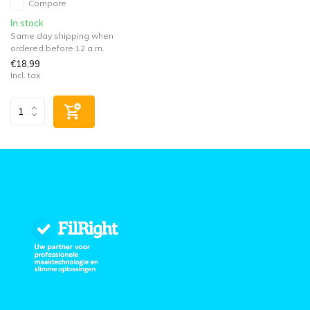
Compare
In stock
Same day shipping when
ordered before 12 a.m.
€18,99
Incl. tax