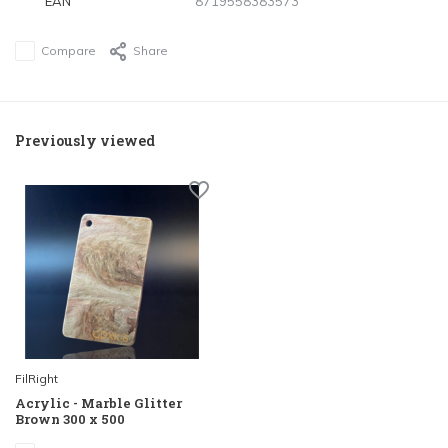
EAN
8719558383573
Compare
Share
Previously viewed
FilRight
Acrylic - Marble Glitter
Brown 300 x 500