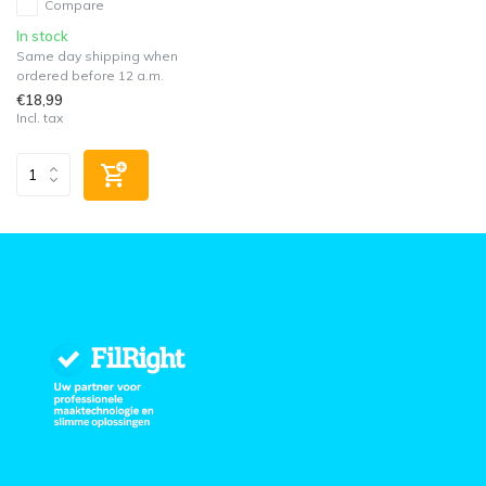
Compare
In stock
Same day shipping when
ordered before 12 a.m.
€18,99
Incl. tax