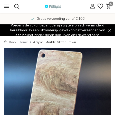
0
Gratis verzending vanaf € 100!
Wegens de vakantieperiode zijn wij telefonisch verminderd
bereikbaar. In een uitzonderlijk geval kan het verzenden van
een pakket langer duren dan u van ons gewend bent.
Back
Home
Acrylic - Marble Glitter Brown...