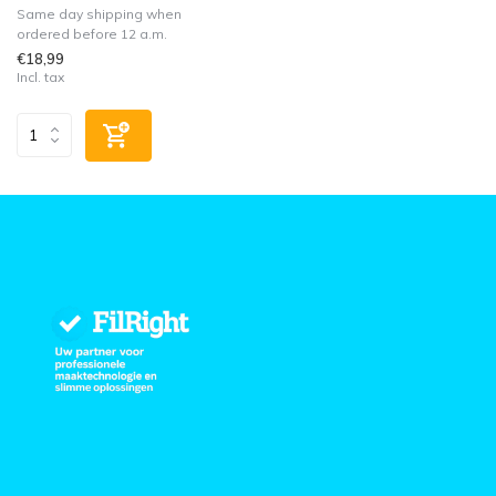
Same day shipping when
ordered before 12 a.m.
€18,99
Incl. tax