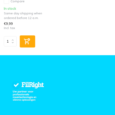
Compare
In stock
Same day shipping when
ordered before 12 a.m.
€9,99
Incl. tax