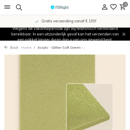
0
Gratis verzending vanaf € 100!
Wegens de vakantieperiode zijn wij telefonisch verminderd
bereikbaar. In een uitzonderlijk geval kan het verzenden van
een pakket langer duren dan u van ons gewend bent.
Back
Home
Acrylic - Glitter Soft Green -...