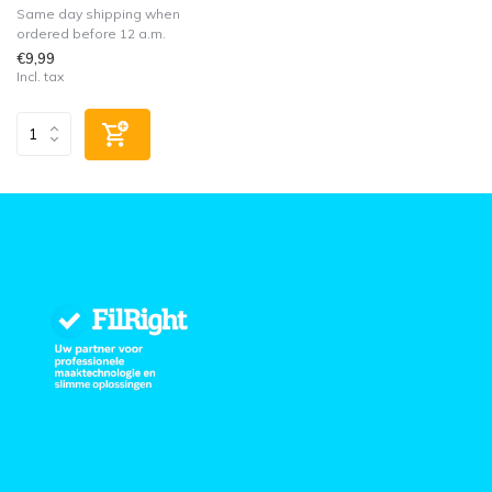
Same day shipping when
ordered before 12 a.m.
€9,99
Incl. tax