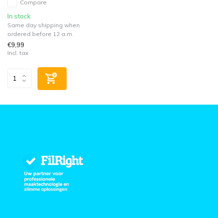
Compare
In stock
Same day shipping when
ordered before 12 a.m.
€9,99
Incl. tax