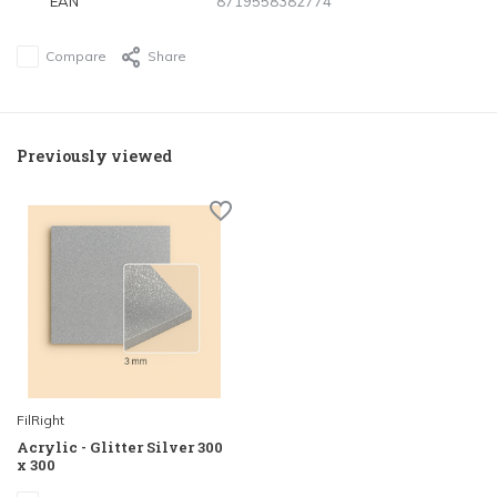
EAN
8719558382774
Compare
Share
Previously viewed
FilRight
Acrylic - Glitter Silver 300
x 300