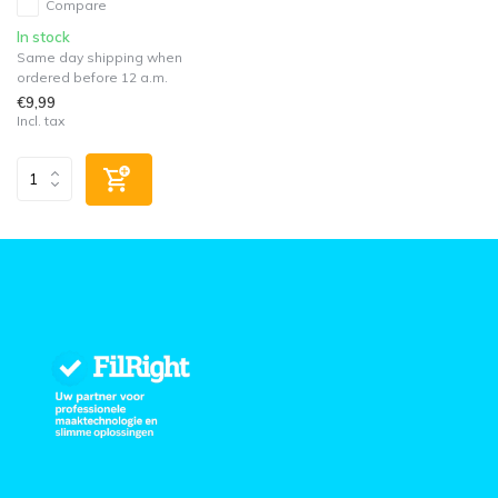
Compare
In stock
Same day shipping when
ordered before 12 a.m.
€9,99
Incl. tax