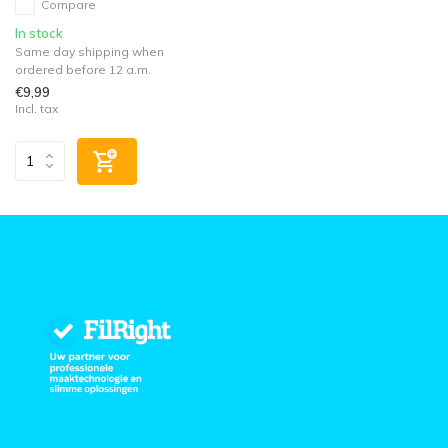
Compare
In stock
Same day shipping when
ordered before 12 a.m.
€9,99
Incl. tax