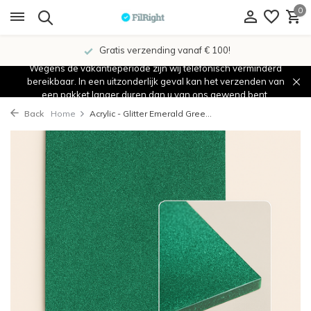
0
Gratis verzending vanaf € 100!
Wegens de vakantieperiode zijn wij telefonisch verminderd
bereikbaar. In een uitzonderlijk geval kan het verzenden van
een pakket langer duren dan u van ons gewend bent.
Back
Home
Acrylic - Glitter Emerald Gree...