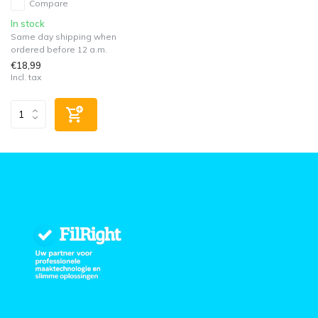
Compare
In stock
Same day shipping when
ordered before 12 a.m.
€18,99
Incl. tax