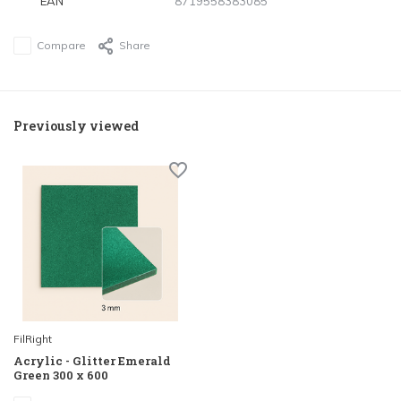
EAN
8719558383085
Compare
Share
Previously viewed
FilRight
Acrylic - Glitter Emerald
Green 300 x 600