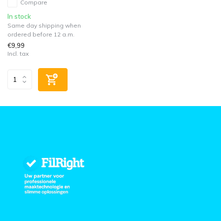
Compare
In stock
Same day shipping when
ordered before 12 a.m.
€9,99
Incl. tax