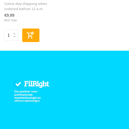
Same day shipping when
ordered before 12 a.m.
€9,99
Incl. tax