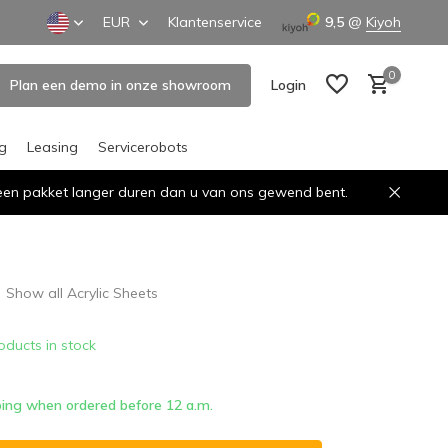
EUR
Klantenservice
9,5
@
Kiyoh
0
Plan een demo in onze showroom
Login
ng
Leasing
Servicerobots
n een pakket langer duren dan u van ons gewend bent.
Create an account
Create an account
Show all Acrylic Sheets
oducts in stock
ing when ordered before 12 a.m.