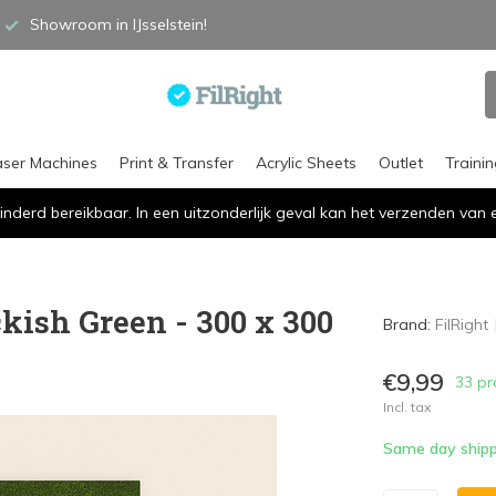
Showroom in IJsselstein!
aser Machines
Print & Transfer
Acrylic Sheets
Outlet
Traini
inderd bereikbaar. In een uitzonderlijk geval kan het verzenden va
ckish Green - 300 x 300
Brand:
FilRight
€9,99
33 pr
Incl. tax
Same day shipp