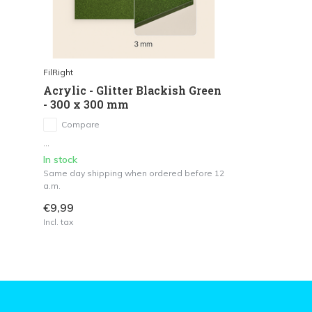
FilRight
Acrylic - Glitter Blackish Green
- 300 x 300 mm
Compare
...
In stock
Same day shipping when ordered before 12
a.m.
€9,99
Incl. tax