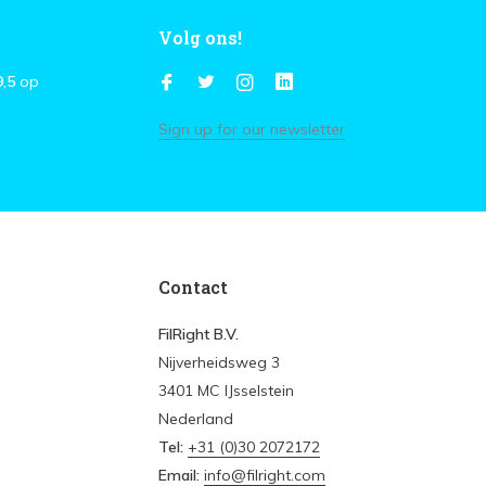
Volg ons!
9,5
op
Sign up for our newsletter
Contact
FilRight B.V.
Nijverheidsweg 3
3401 MC IJsselstein
Nederland
Tel:
+31 (0)30 2072172
Email:
info@filright.com