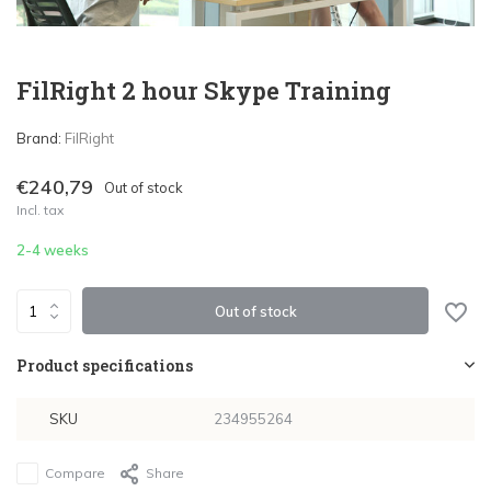
FilRight 2 hour Skype Training
Brand:
FilRight
€240,79
Out of stock
Incl. tax
2-4 weeks
Out of stock
Product specifications
SKU
234955264
Compare
Share