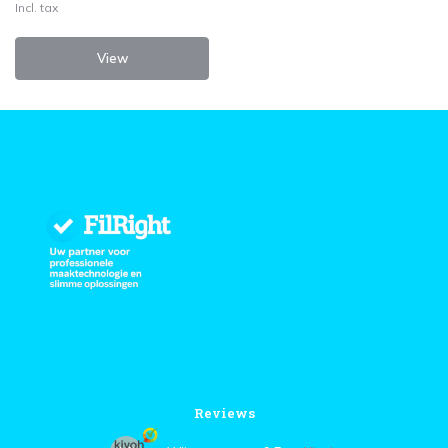
Incl. tax
View
Reviews