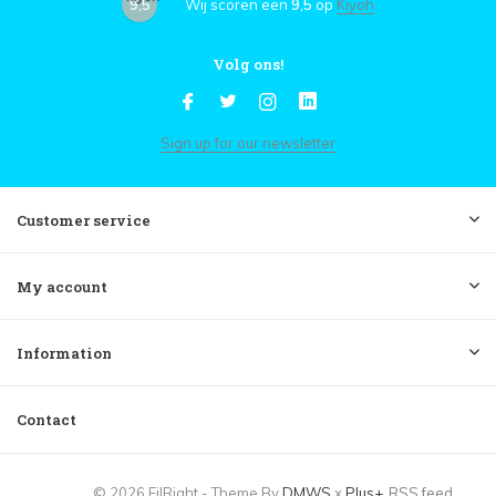
9,5
Wij scoren een
9,5
op
Kiyoh
Volg ons!
Sign up for our newsletter
Customer service
My account
Information
Contact
© 2026 FilRight - Theme By
DMWS
x
Plus+
RSS feed