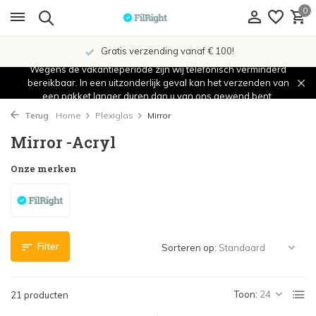
0
Showroom in IJsselstein!
Wegens de vakantieperiode zijn wij telefonisch verminderd
bereikbaar. In een uitzonderlijk geval kan het verzenden van
een pakket langer duren dan u van ons gewend bent.
Terug
Home
Plexiglas
Mirror
Mirror -Acryl
Onze merken
Filter
Sorteren op:
Toon:
21 producten