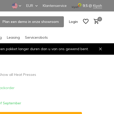
EUR
Klantenservice
9,5
@
Kiyoh
0
Plan een demo in onze showroom
Login
ng
Leasing
Servicerobots
n een pakket langer duren dan u van ons gewend bent.
Create an account
Create an account
Show all Heat Presses
ackorder
 of September