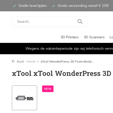
Snelle levertijden
Gratis verzending vanaf € 100!
3D Printers
3D Scanners
L
Wegens de vakantieperiode zijn wij telefonisch verm
Back
Home
xTool WonderPress 3D Form Modu...
xTool xTool WonderPress 3D
NEW