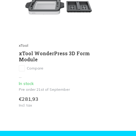
xTool
xTool WonderPress 3D Form
Module
Compare
...
In stock
Pre order 21st of September
€281,93
Incl. tax