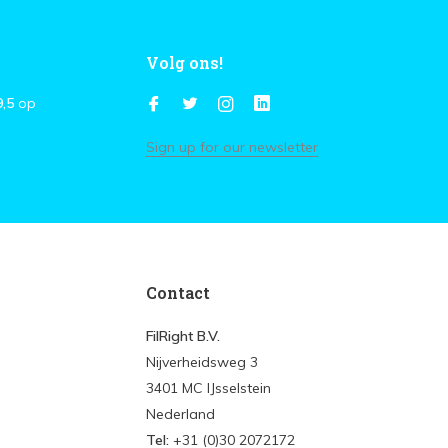
Volg ons!
9,5
op
Sign up for our newsletter
Contact
FilRight B.V.
Nijverheidsweg 3
3401 MC IJsselstein
Nederland
Tel:
+31 (0)30 2072172