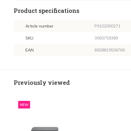
Product specifications
Article number
P0102000271
SKU
3065759389
EAN
6928819536760
Previously viewed
NEW