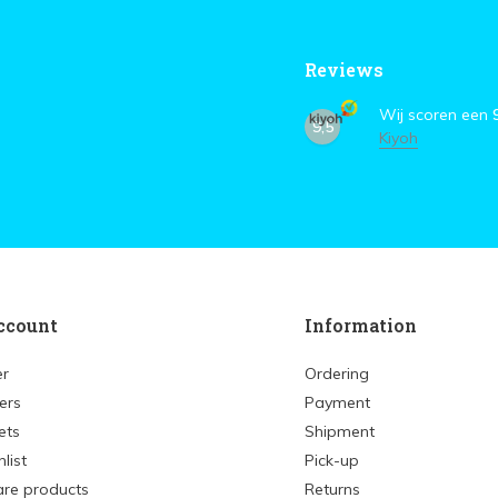
Reviews
Wij scoren een
9,5
Kiyoh
ccount
Information
er
Ordering
ers
Payment
ets
Shipment
list
Pick-up
re products
Returns