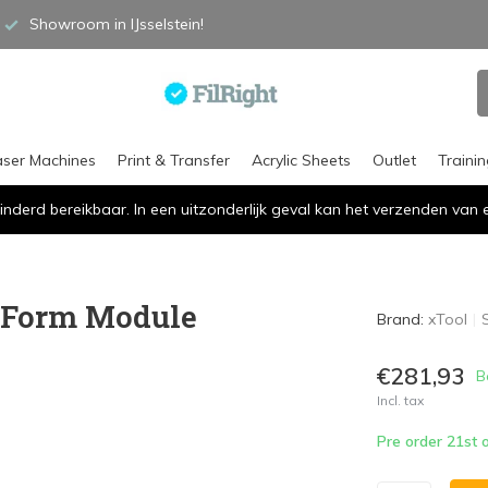
Showroom in IJsselstein!
aser Machines
Print & Transfer
Acrylic Sheets
Outlet
Traini
inderd bereikbaar. In een uitzonderlijk geval kan het verzenden va
 Form Module
Brand:
xTool
€281,93
B
Incl. tax
Pre order 21st