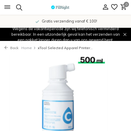
0
Gratis verzending vanaf € 100!
Wegens de vakantieperiode zijn wij telefonisch verminderd
bereikbaar. In een uitzonderlijk geval kan het verzenden van
een pakket langer duren dan u van ons gewend bent.
Back
Home
xTool Selected Apparel Printer...