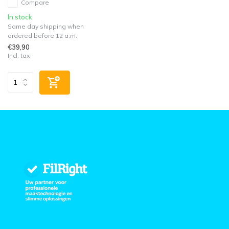
Compare
In stock
Same day shipping when
ordered before 12 a.m.
€39,90
Incl. tax